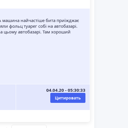
ША машина найчастіше бита приїжджає
яли фольц туарег собі на автобазарі.
а цьому автобазарі. Там хороший
04.04.20 - 05:30:33