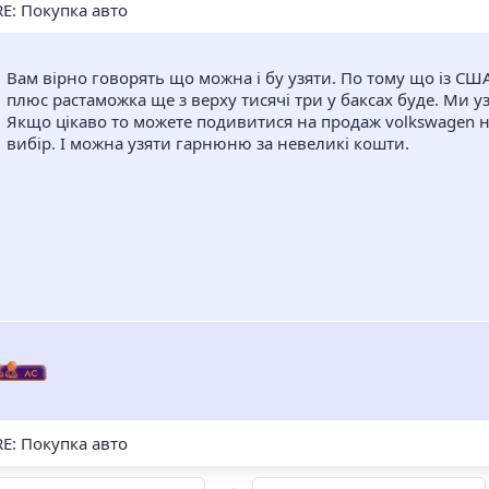
E: Покупка авто
Вам вірно говорять що можна і бу узяти. По тому що із С
плюс растаможка ще з верху тисячі три у баксах буде. Ми уз
Якщо цікаво то можете подивитися на продаж volkswagen н
вибір. I можна узяти гарнюню за невеликi кошти.
E: Покупка авто